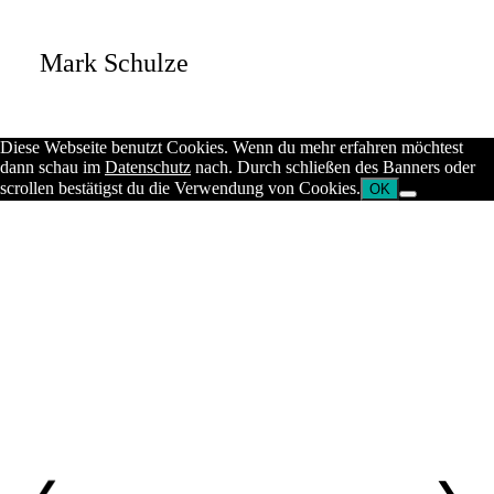
Impressum
Datenschutz
Mark Schulze
©2026, Mark Schulze
Diese Webseite benutzt Cookies. Wenn du mehr erfahren möchtest
dann schau im
Datenschutz
nach. Durch schließen des Banners oder
scrollen bestätigst du die Verwendung von Cookies.
OK